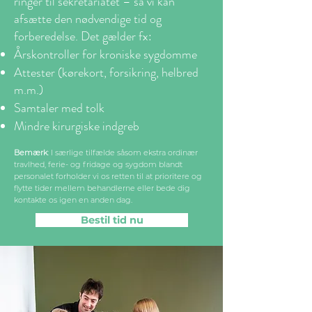
ringer til sekretariatet – så vi kan
afsætte den nødvendige tid og
forberedelse. Det gælder fx:
Årskontroller for kroniske sygdomme
Attester (kørekort, forsikring, helbred
m.m.)
Samtaler med tolk
Mindre kirurgiske indgreb
Bemærk
: I særlige tilfælde såsom ekstra ordinær
travlhed, ferie- og fridage og sygdom blandt
personalet forholder vi os retten til at prioritere og
flytte tider mellem behandlerne eller bede dig
kontakte os igen en anden dag.
Bestil tid nu