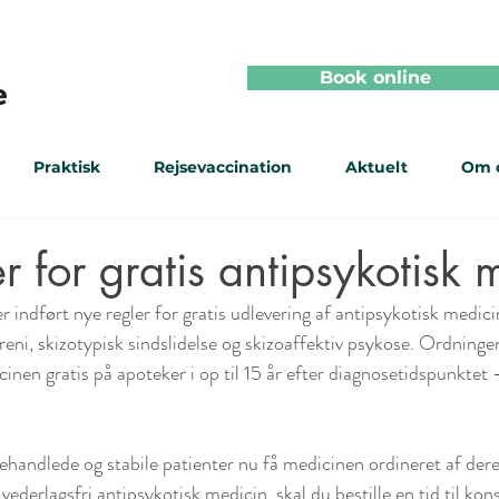
Book online
Praktisk
Rejsevaccination
Aktuelt
Om 
r for gratis antipsykotisk 
r indført nye regler for gratis udlevering af antipsykotisk medicin
eni, skizotypisk sindslidelse og skizoaffektiv psykose. Ordningen
inen gratis på apoteker i op til 15 år efter diagnosetidspunktet 
handlede og stabile patienter nu få medicinen ordineret af dere
 vederlagsfri antipsykotisk medicin, skal du bestille en tid til kons