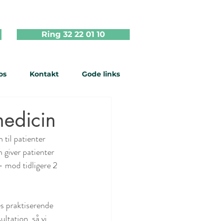
Ring 32 22 01 10
os
Kontakt
Gode links
medicin
 til patienter 
 giver patienter 
– mod tidligere 2 
s praktiserende 
ultation, så vi 